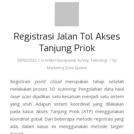
Registrasi Jalan Tol Akses
Tanjung Priok
/
/
09/02/2022
in
Artikel Geospasial
,
Survey
,
Teknologi
by
Marketing Zona Spasial
Registrasi
point cloud
merupakan tahap setelah
melakukan proses 3D
scanning
. Pengolahan data hasil
laser scan
dijadikan satu kesatuan menjadi satu sistem
yang utuh. Adapun sistem koordinat yang dilakukan
pada kasus Akses Tanjung Priok (ATP) menggunakan
koordinat gobal. Dari beberapa metode registrasi yang
ada, dalam kasus ini menggunakan metode
target-
based
.
Prosedur Pengerjaan Registrasi