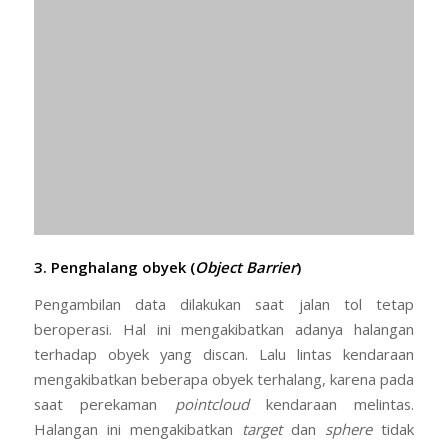
3. Penghalang obyek (
Object Barrier
)
Pengambilan data dilakukan saat jalan tol tetap
beroperasi. Hal ini mengakibatkan adanya halangan
terhadap obyek yang discan. Lalu lintas kendaraan
mengakibatkan beberapa obyek terhalang, karena pada
saat perekaman
pointcloud
kendaraan melintas.
Halangan ini mengakibatkan
target
dan
sphere
tidak
terlihat atau terhalang. Proses yang dilakukan adalah
mengambil
point
registrasi dari obyek yang sama
terlihat dari 2 posisi berdiri alat.