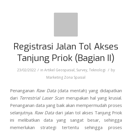
Registrasi Jalan Tol Akses
Tanjung Priok (Bagian II)
/
/
23/02/2022
in
Artikel Geospasial
,
Survey
,
Teknologi
by
Marketing Zona Spasial
Penanganan
Raw Data
(data mentah) yang didapatkan
dari
Terrestrial Laser Scan
merupakan hal yang krusial.
Penanganan data yang baik akan mempermudah proses
selanjutnya.
Raw Data
dari jalan tol akses Tanjung Priok
ini melibatkan data yang sangat besar, sehingga
memerlukan strategi tertentu sehingga proses