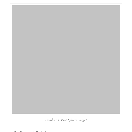
Gambar 3. Pick Sphere Target
Control Point
Memasukkan
control point
sebagai sistem koordinat