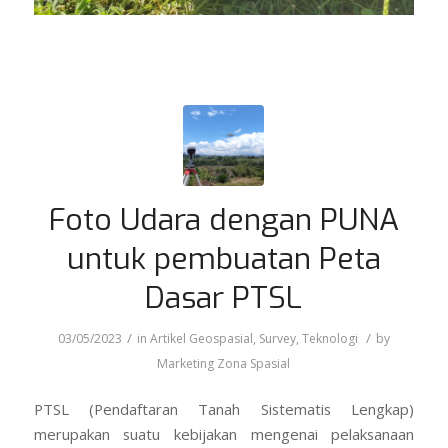
Foto Udara dengan PUNA
untuk pembuatan Peta
Dasar PTSL
/
/
03/05/2023
in
Artikel Geospasial
,
Survey
,
Teknologi
by
Marketing Zona Spasial
PTSL (Pendaftaran Tanah Sistematis Lengkap)
merupakan suatu kebijakan mengenai pelaksanaan