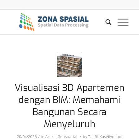
Visualisasi 3D Apartemen
dengan BIM: Memahami
Bangunan Secara
Menyeluruh
/
/
20/04/2026
in
Artikel Geospasial
by
Taufik Kusetiyohadi