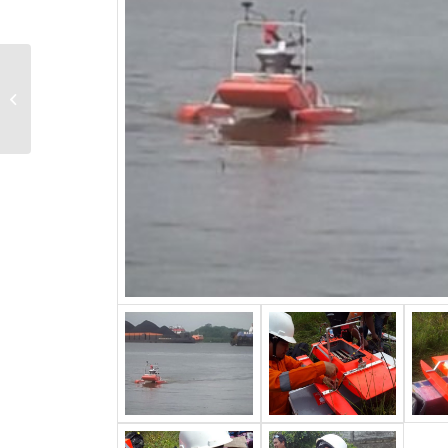
Survey Bathymetri
dengan Mini ASV
Barelang S. Cimanuk