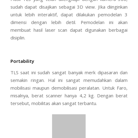
Reliable
Laser scan dapat dibuat 3D model untuk menyajikan
obyek seperti sebenarnya.
It can provide high quality
3D model of object as is.