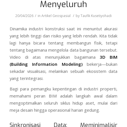
Menyeluruh
/
/
20/04/2026
in
Artikel Geospasial
by
Taufik Kusetiyohadi
Dinamika industri konstruksi saat ini menuntut akurasi
yang lebih tinggi dan risiko yang lebih rendah. Kita tidak
lagi hanya bicara tentang membangun fisik, tetapi
tentang bagaimana mengelola data bangunan tersebut.
Video di atas menunjukkan bagaimana
3D BIM
(Building Information Modeling)
bekerja—bukan
sekadar visualisasi, melainkan sebuah ekosistem data
yang terintegrasi.
Bagi para pemangku kepentingan di industri properti,
memahami peran BIM adalah langkah awal dalam
mengoptimalkan seluruh siklus hidup aset, mulai dari
meja desain hingga operasional harian gedung.
Sinkronisasi Data: Meminimalisir