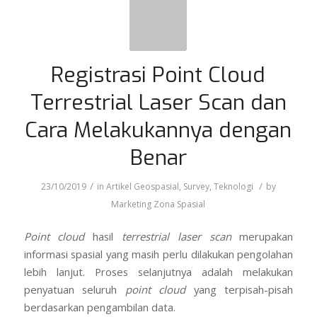
informasi spasial yang masih perlu dilakukan pengolahan
lebih lanjut. Proses selanjutnya adalah melakukan
penyatuan seluruh
point cloud
yang terpisah-pisah
berdasarkan pengambilan data.
Registrasi
point cloud
ke dalam satu sistem yang sama
adalah awal pada pengolahan data hasil laser scan.
Sistem yang digunakan bisa dengan sistem lokal
maupun dengan sistem global. Registrasi ini akan
membuat seluruh
point cloud
berkorelasi dan menyatu
dalam satu sistem yang sama.
Langkah registrasi ini memiliki dampak terhadap akurasi
data yang akan digunakan, serta berdampak terhadap
proses selanjutnya pada pengolahan
point cloud
menjadi model 3 dimensi.