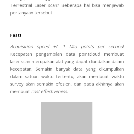
Accurate
Akurasi merupakan salah satu kelebihan laser scan.
Akurasi yang dimaksud disini adalah jarak di benda
tersebut. Laser scan mampu memberikan keakurasian
sampai dengan +/- 2mm pada jarak 10 meter. Jadi jika
sebuah meja panjangnya 5 meter, maka jika diukur
dengan laser scan pada jarak 10 meter, maka Panjang
meja yang didapat 4.88 m – 5.02 m. Sebuah akurasi
yang sangat tinggi pada jarak tersebut