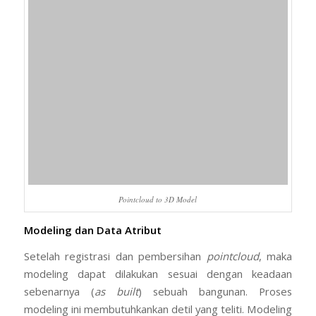
Pointcloud to 3D Model
Modeling dan Data Atribut
Setelah registrasi dan pembersihan
pointcloud
, maka
modeling dapat dilakukan sesuai dengan keadaan
sebenarnya (
as built
) sebuah bangunan. Proses
modeling ini membutuhkankan detil yang teliti. Modeling
as built
bisa memakai solid, jika hasil yang diinginkan
hanya model/gambar saja. Tetapi jika ingin
menggunakan sebagai BIM, maka modeling bisa
dilakukan dengan Revit, atau
software
BIM yang lain. 3D
model yang dibuat sebagai as built mungkin akan sedikit
berbeda angka-angka ukuran, karena dalam proses
pekerjaan Gedung/
building
pasti terdapat penyesuaian.
Model BIM ini mempunyai kelebihan yaitu adanya basis
data non spasial atau biasa disebut atribut. Data atribut