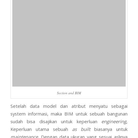
Setelah data model dan atribut menyatu sebagai
system informasi, maka BIM untuk sebuah bangunan
sudah bisa disajikan untuk keperluan
engineering
,
Keperluan utama sebuah
as built
biasanya untuk
maintenance
. Dengan data ukuran yang sesuai aslinya
serta atribut dari masing-masing bagian, maka bagian
maintenance
akan dimudahkan dalam melakukan
kegiatannya. Selain itu juga, jika akan dilakukan renovasi,
maka kesiapan data BIM akan sangat membantu dalam
pelaksanaan renovasi.
Why use Laser Scanner?