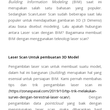
BIM dengan menggunakan teknologi laser scan?
Laser Scan Untuk pembuatan 3D Model
Pengambilan laser scan untuk membuat suatu model,
dalam hal ini bangunan (
building
) merupakan hal yang
esensial untuk persiapan BIM. Kami pernah membahas
tips dan trik pengambilan laser scan ini
(
https://zonaspasial.com/2019/10/tip-trik-melakukan-
survei-dengan-terestrial-laser-scan/
). Dengan
pengambilan data
pointcloud
yang baik dengan
menggunakan laser scan, maka diharapkan hasil
modeling yang akan dibuat bahan BIM juga akan
menjadi baik. Perlu diingat bahwa laser scan hanya
mengambil data sesuai apa yang terlihat mata dan tidak
bisa tembus tembok atau benda lain. Sehingga segala
perkabelan dan pipa yang tertanam di dalam struktur
bangunan tidak akan ter
capture
.