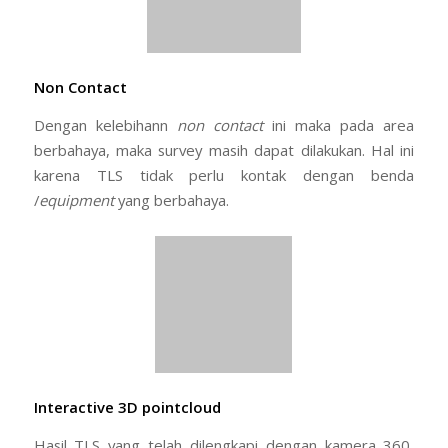
Interactive 3D pointcloud
Hasil TLS yang telah dilengkapi dengan kamera 360,
sudah dapat disajikan sebagai 3D view. JIka diinginkan
untuk lebih interaktif, dapat dilakukan pemodelan 3
dimensi dengan lebih detil. Pemodelan ini akan
membuat hasil laser scan dapat digunakan berbagai
disiplin.
Portability
TLS saat ini sudah sangat banyak merk dipasaran dan
semakin ringan. Hal ini sangat memudahkan dalam
mobilisasi maupun demobilisasi peralatan. Untuk Faro,
misalnya, berat scanner hanya 4,2 kg. Dengan berat
tersebut, mobilitas akan sangat terbantu.