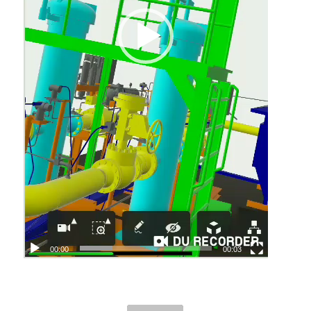
00:00
00:03
Registrasi Point Cloud
Terrestrial Laser Scan dan
Cara Melakukannya dengan
Benar
/
/
23/10/2019
in
Artikel Geospasial
,
Survey
,
Teknologi
by
Marketing Zona Spasial
Point cloud
hasil
terrestrial laser scan
merupakan