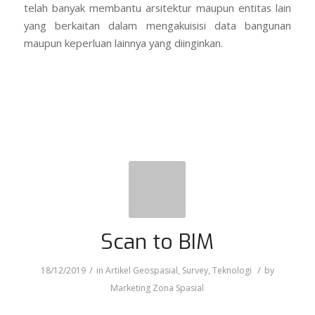
Scan to BIM
/
/
18/12/2019
in
Artikel Geospasial
,
Survey
,
Teknologi
by
Marketing Zona Spasial
Building Information Modeling
(BIM) saat ini
merupakan salah satu bahasan yang populer.
Sedangkan Scan/Laser Scan sudah beberapa saat lalu
populer untuk mendapatkan gambaran 3D (3 Dimensi)
atau biasa disebut modeling. Lalu apakah hubungan
antara Laser scan dengan BIM? Bagaimana membuat