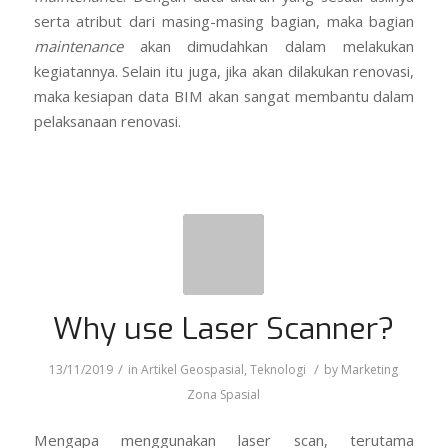
/
/
13/11/2019
in
Artikel Geospasial
,
Teknologi
by
Marketing
Zona Spasial
Mengapa menggunakan laser scan, terutama
Terrestrial Laser scan? Beberapa hal bisa menjawab
pertanyaan tersebut.
Fast!
Acquisition speed +/- 1 Mio points per second
!
Kecepatan pengambilan data pointcloud membuat
laser scan merupakan alat yang dapat diandalkan dalam
kecepatan. Semakin banyak data yang dikumpulkan
dalam satuan waktu tertentu, akan membuat waktu
survey akan semakin efesien, dan pada akhirnya akan
membuat
cost effectiveness.